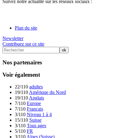
Suivez notre actualité sur les réseaux sociaux :
Plan du site
Newsletter
Contribuez sur ce site
Nos partenaires
Voir également
22/110
adultes
19/110
Amérique du Nord
19/110
Anglais
7/110
Europe
7/110
Français
3/110
Niveau 1 à 4
15/110
Suisse
3/110
Tous ages
5/110
FR
3/110
Alpes (Suisse)