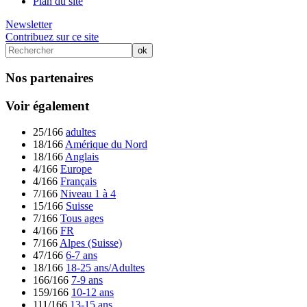
Plan du site
Newsletter
Contribuez sur ce site
Nos partenaires
Voir également
25/166
adultes
18/166
Amérique du Nord
18/166
Anglais
4/166
Europe
4/166
Français
7/166
Niveau 1 à 4
15/166
Suisse
7/166
Tous ages
4/166
FR
7/166
Alpes (Suisse)
47/166
6-7 ans
18/166
18-25 ans/Adultes
166/166
7-9 ans
159/166
10-12 ans
111/166
13-15 ans