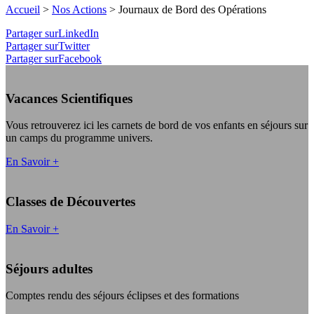
Accueil
>
Nos Actions
>
Journaux de Bord des Opérations
Partager surLinkedIn
Partager surTwitter
Partager surFacebook
Vacances Scientifiques
Vous retrouverez ici les carnets de bord de vos enfants en séjours sur
un camps du programme univers.
En Savoir +
Classes de Découvertes
En Savoir +
Séjours adultes
Comptes rendu des séjours éclipses et des formations