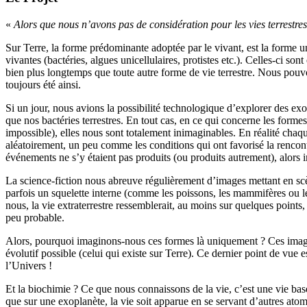
«
Alors que nous n’avons pas de considération pour les vies terrestres
Sur Terre, la forme prédominante adoptée par le vivant, est la forme un
vivantes (bactéries, algues unicellulaires, protistes etc.). Celles-ci so
bien plus longtemps que toute autre forme de vie terrestre. Nous pouvons
toujours été ainsi.
Si un jour, nous avions la possibilité technologique d’explorer des exo
que nos bactéries terrestres. En tout cas, en ce qui concerne les for
impossible), elles nous sont totalement inimaginables. En réalité chaqu
aléatoirement, un peu comme les conditions qui ont favorisé la rencontre
événements ne s’y étaient pas produits (ou produits autrement), alors i
La science-fiction nous abreuve régulièrement d’images mettant en scèn
parfois un squelette interne (comme les poissons, les mammifères ou le
nous, la vie extraterrestre ressemblerait, au moins sur quelques points, 
peu probable.
Alors, pourquoi imaginons-nous ces formes là uniquement ? Ces images
évolutif possible (celui qui existe sur Terre). Ce dernier point de vue 
l’Univers !
Et la biochimie ? Ce que nous connaissons de la vie, c’est une vie bas
que sur une exoplanète, la vie soit apparue en se servant d’autres atom