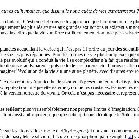
 autres qu’humaines, que dissimule notre quête de vies extraterrestres ?
icellulaire. C’est en effet sous cette apparence que l’on rencontre le pl
nt également les plus résistantes aux grandes extinctions et existent sur no
 ainsi dire que la vie sur Terre est littéralement dominée par les bactér
planètes accueillant la vie(ce qui n’est pas à l’ordre du jour des scient
mes de vie les plus répandues. Pour les formes de vie plus complexes que
e pas évolutif qui a conduit la vie à se complexifier n’a fait que résult
 de nos grands-parents, puis celle de nos parents etc. Il nous est déjà dif
maginer l’évolution de la vie sur une autre planète, avec d’autres enviro
e des créatures (multicellulaires souvent) présentant entre 4 et 6 patte
s reptiles) ou un squelette externe (comme les crustacés, les insectes e
à la version terrestre du vivant. Or cela n’est pas nécessaire et représent
 reflètent plus vraisemblablement nos propres limites d’imagination. O
est tout aussi anthropocentrique que celui qui considérait que le Soleil to
ée sur les atomes de carbone et d’hydrogène (et nous ne la comprenons p
es de base, tels le silicium, l’azote ou le phosphore par exemple !
[
2
]
Ce