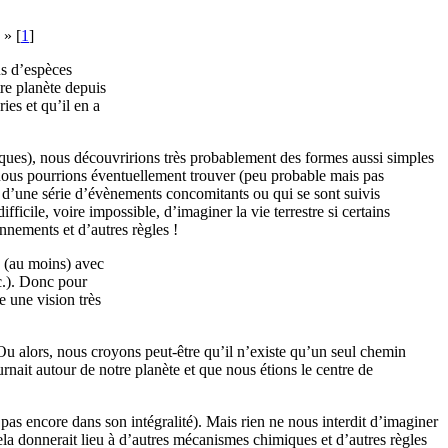
»
[
1
]
us d’espèces
tre planète depuis
ies et qu’il en a
ifiques), nous découvririons très probablement des formes aussi simples
 nous pourrions éventuellement trouver (peu probable mais pas
er d’une série d’évènements concomitants ou qui se sont suivis
ficile, voire impossible, d’imaginer la vie terrestre si certains
nnements et d’autres règles !
s (au moins) avec
tc.). Donc pour
e une vision très
u alors, nous croyons peut-être qu’il n’existe qu’un seul chemin
urnait autour de notre planète et que nous étions le centre de
as encore dans son intégralité). Mais rien ne nous interdit d’imaginer
la donnerait lieu à d’autres mécanismes chimiques et d’autres règles