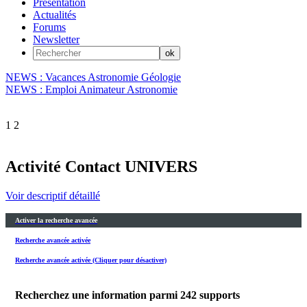
Présentation
Actualités
Forums
Newsletter
NEWS : Vacances Astronomie Géologie
NEWS : Emploi Animateur Astronomie
1
2
Activité Contact UNIVERS
Voir descriptif détaillé
Activer la recherche avancée
Recherche avancée activée
Recherche avancée activée (Cliquer pour désactiver)
Recherchez une information parmi
242
supports