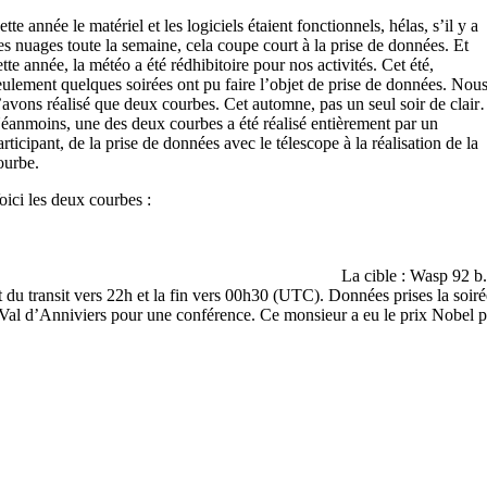
ette année le matériel et les logiciels étaient fonctionnels, hélas, s’il y a
es nuages toute la semaine, cela coupe court à la prise de données. Et
ette année, la météo a été rédhibitoire pour nos activités. Cet été,
eulement quelques soirées ont pu faire l’objet de prise de données. Nou
’avons réalisé que deux courbes. Cet automne, pas un seul soir de clai
éanmoins, une des deux courbes a été réalisé entièrement par un
articipant, de la prise de données avec le télescope à la réalisation de la
ourbe.
oici les deux courbes :
La cible : Wasp 92 b
transit vers 22h et la fin vers 00h30 (UTC). Données prises la soirée 
 Val d’Anniviers pour une conférence. Ce monsieur a eu le prix Nobel p