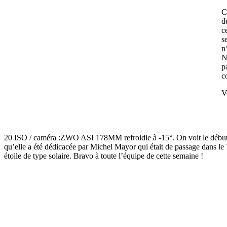
C
d
c
s
n
N
p
c
V
20 ISO / caméra :ZWO ASI 178MM refroidie à -15°. On voit le début du 
qu’elle a été dédicacée par Michel Mayor qui était de passage dans le
étoile de type solaire. Bravo à toute l’équipe de cette semaine !