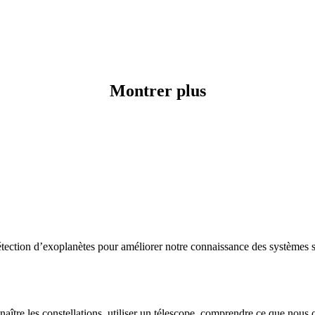
Montrer plus
étection d’exoplanètes pour améliorer notre connaissance des systèmes st
nnaître les constellations, utiliser un télescope, comprendre ce que nous 