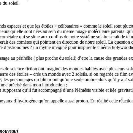
 du soleil.
ands espaces et que les étoiles « célibataires » comme le soleil sont plut
lleurs qu’elle sont nées au sein du meme nuage moléculaire parental qui
r cométaire qui se situe aux confins de notre système solaire serait de
ait des comètes qui pointent en direction de notre soleil. La question qu
ire d’astronomes ? un mythe imaginé pour inspirer le cinéma holywoodi
ge au périhélie ( plus proche du soleil) d’etre la cause des grandes ex
s de science fiction ont imaginé des mondes habités avec plusieurs solei
e des étoiles » crée un monde avec 2 soleils. si on regarde ce film avec
e, les personnages du film n’ont qu’une seule ombre alors qu’il y a 2 sol
comme précisé dans mon introduction ;
n supposant qu’il fut accompagné d’une Némésis visible et liée gravitat
oyaux d’hydrogène qu’on appelle aussi proton. En réalité cette réaction 
à nouveau)