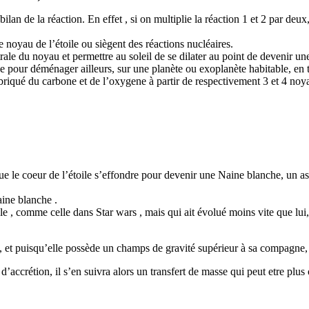
on bilan de la réaction. En effet , si on multiplie la réaction 1 et 2 pa
e noyau de l’étoile ou siègent des réactions nucléaires.
trale du noyau et permettre au soleil de se dilater au point de devenir u
se pour déménager ailleurs, sur une planète ou exoplanète habitable, en t
abriqué du carbone et de l’oxygene à partir de respectivement 3 et 4 noy
t que le coeur de l’étoile s’effondre pour devenir une Naine blanche, un
aine blanche .
 , comme celle dans Star wars , mais qui ait évolué moins vite que lui, 
et puisqu’elle possède un champs de gravité supérieur à sa compagne, ell
 d’accrétion, il s’en suivra alors un transfert de masse qui peut etre p