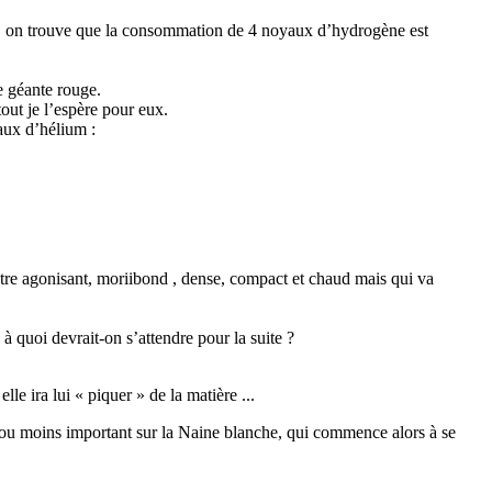
r deux, on trouve que la consommation de 4 noyaux d’hydrogène est
ne géante rouge.
out je l’espère pour eux.
aux d’hélium :
 astre agonisant, moriibond , dense, compact et chaud mais qui va
à quoi devrait-on s’attendre pour la suite ?
e ira lui « piquer » de la matière ...
lus ou moins important sur la Naine blanche, qui commence alors à se