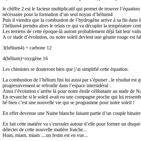
le chiffre 2 est le facteur multiplicatif qui permet de trouver l’équati
nécessaire pour la formation d’un seul noyau d’hélium4
Puis il viendra que la combustion de l’hydrogène arrive à sa fin dans l
l’hélium4 prendra alors le relais ce qui va décupler la température cen
Les terriens de cette époque-là auront probablement déjà fait leur vali
A ce stade d’évolution, ou notre soleil devient une géante rouge est f
3(hélium4) = carbone 12
4(hélium)=oxygène 16
Les chimistes se douteront bien que j’ai simplifié cette équation.
La combustion de l’hélium fini lui aussi par s’épuiser , le résultat es
progressivement se refroidir dans l’espace intersidéral .
Ainsi l’évolution s’arrète là pour notre étoile célibataire au stade de N
En revanche si le soleil avait eu une compagne proche qui lui ressemble
hé bien c’est une nouvelle vie qui se programme pour notre soleil !
En effet devenue une Naine blanche faisant partie d’un couple binaire, 
En fait cette matière va s’enrouler autour d’elle pour former un disque
délecter de cette nouvelle matière fraiche...
Hum, miam, miam ....un festin est en vue...