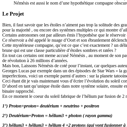
Némésis est aussi le nom d’une hypothétique compagne obscure
Le Projet
Bien, il faut savoir que les étoiles n’aiment pas trop la solitude des gr
pour la majorité , ou encore des systèmes multiples ce qui montre d’ai
Certains astronomes ont par ailleurs émis l’hypothèse que le réservoi
Ce réservoir a été appelé le nuage d’Oort et son ébranlement déclencher
Cette mystérieuse compagne, qu’est ce que c’est exactement ? un dél
brune qui est une classe particulière d’étoiles sombres et ratées ?
En tout cas certains ont meme accusé Némésis , au moment de son passa
de révolution à 26 millions d’années.
Mais bon, Laissons Némésis de coté pour l’instant, car quelques auteur
Georges Lucas par exemple dans un des épisodes de Star Wars « la guerr
imperfections, voici un exemple parmi d’autres : sur la planete tatooin
Ceci étant dit je vais maintenant vous d’écrire l’évolution du soleil 
D’abord en tant qu’unique étoile dans notre système solaire, ensuite e
binaire rapproché.
En ce moment le coeur du soleil fabrique de l’hélium par fusion de 2 n
1°) Proton+proton= deutérium + neutrino + positron
2°) Deutérium+Proton = hélium3 + photon ( rayon gamma)
3°) hélium3 + hélium3 = hélium 4 +2 protons (qui vont fusionner 