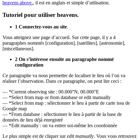
heavens above.
, il est en anglais et simple d’utilisation.
Tutoriel pour utiliser heavens.
1 Connectez-vous au site
.
Vous atteignez une page d’accueil. Sur cette page, il y a 4
paragraphes nommés [configuration], [satellites], [astronomie],
[miscellaneous].
2 On s’intéresse ensuite au paragraphe nommé
configuration
Ce paragraphe va nous permettre de localiser le lieu où l’on va
réaliser l’observation. Dans ce paragraphe, on peut lire ceci :
— *Current observing site : 00.000°N, 00.000°E
— *Select from map or from database or edit manually
— *Select from map : sélectionner le lieu à partir de carte issu de
Google map
— *From database : sélectionner le lieu à partir de la base de
données de lieu déjà enregistré
— *Edit manually : on va entrer soi-même les coordonnée
Le plus simple est de cliquer sur
edit manually
. Vous vous retrouvez