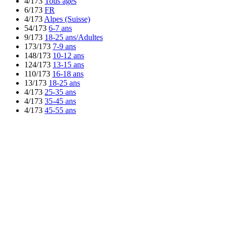
4/173
Tous ages
6/173
FR
4/173
Alpes (Suisse)
54/173
6-7 ans
9/173
18-25 ans/Adultes
173/173
7-9 ans
148/173
10-12 ans
124/173
13-15 ans
110/173
16-18 ans
13/173
18-25 ans
4/173
25-35 ans
4/173
35-45 ans
4/173
45-55 ans