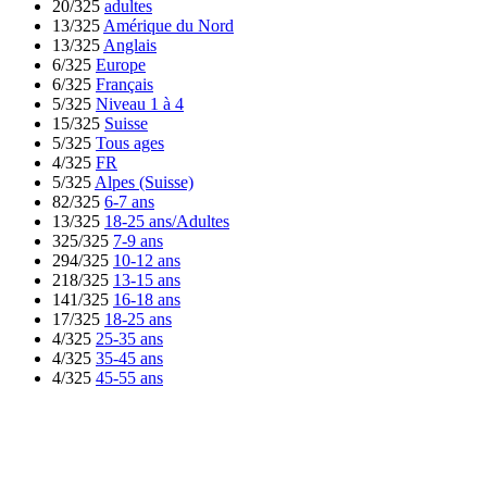
20/325
adultes
13/325
Amérique du Nord
13/325
Anglais
6/325
Europe
6/325
Français
5/325
Niveau 1 à 4
15/325
Suisse
5/325
Tous ages
4/325
FR
5/325
Alpes (Suisse)
82/325
6-7 ans
13/325
18-25 ans/Adultes
325/325
7-9 ans
294/325
10-12 ans
218/325
13-15 ans
141/325
16-18 ans
17/325
18-25 ans
4/325
25-35 ans
4/325
35-45 ans
4/325
45-55 ans