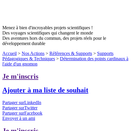
Menez à bien d'incroyables projets scientifiques !
Des voyages scientifiques qui changent le monde
Des aventures hors du commun, des projets réels pour le
développement durable
Accueil
>
Nos Actions
>
Références & Supports
>
Supports
Pédagogiques & Techniques
>
Détermination des points cardinaux à
l'aide d'un gnomon
Je m'inscris
Ajouter à ma liste de souhait
Partager surLinkedIn
Partager surTwitter
Partager surFacebook
Envoyer à un ami
Je m'inscris