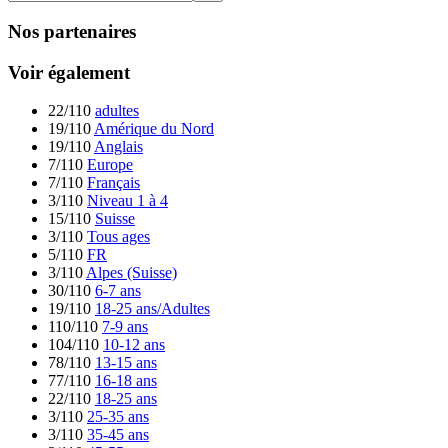
Nos partenaires
Voir également
22/110
adultes
19/110
Amérique du Nord
19/110
Anglais
7/110
Europe
7/110
Français
3/110
Niveau 1 à 4
15/110
Suisse
3/110
Tous ages
5/110
FR
3/110
Alpes (Suisse)
30/110
6-7 ans
19/110
18-25 ans/Adultes
110/110
7-9 ans
104/110
10-12 ans
78/110
13-15 ans
77/110
16-18 ans
22/110
18-25 ans
3/110
25-35 ans
3/110
35-45 ans