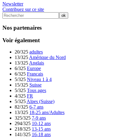
Newsletter
Contribuez sur ce site
Nos partenaires
Voir également
20/325
adultes
13/325
Amérique du Nord
13/325
Anglais
6/325
Europe
6/325
Français
5/325
Niveau 1 à 4
15/325
Suisse
5/325
Tous ages
4/325
FR
5/325
Alpes (Suisse)
82/325
6-7 ans
13/325
18-25 ans/Adultes
325/325
7-9 ans
294/325
10-12 ans
218/325
13-15 ans
141/325
16-18 ans