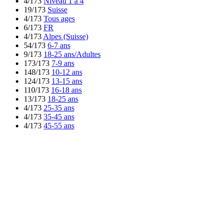
4/173
Niveau 1 à 4
19/173
Suisse
4/173
Tous ages
6/173
FR
4/173
Alpes (Suisse)
54/173
6-7 ans
9/173
18-25 ans/Adultes
173/173
7-9 ans
148/173
10-12 ans
124/173
13-15 ans
110/173
16-18 ans
13/173
18-25 ans
4/173
25-35 ans
4/173
35-45 ans
4/173
45-55 ans