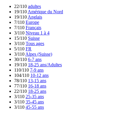
22/110
adultes
19/110
Amérique du Nord
19/110
Anglais
7/110
Europe
7/110
Français
3/110
Niveau 1 à 4
15/110
Suisse
3/110
Tous ages
5/110
FR
3/110
Alpes (Suisse)
30/110
6-7 ans
19/110
18-25 ans/Adultes
110/110
7-9 ans
104/110
10-12 ans
78/110
13-15 ans
77/110
16-18 ans
22/110
18-25 ans
3/110
25-35 ans
3/110
35-45 ans
3/110
45-55 ans