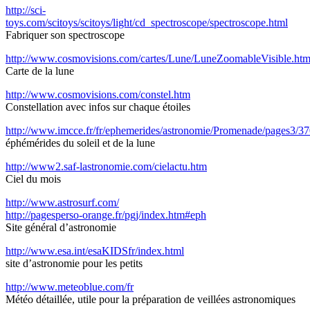
http://sci-
toys.com/scitoys/scitoys/light/cd_spectroscope/spectroscope.html
Fabriquer son spectroscope
http://www.cosmovisions.com/cartes/Lune/LuneZoomableVisible.htm
Carte de la lune
http://www.cosmovisions.com/constel.htm
Constellation avec infos sur chaque étoiles
http://www.imcce.fr/fr/ephemerides/astronomie/Promenade/pages3/37
éphémérides du soleil et de la lune
http://www2.saf-lastronomie.com/cielactu.htm
Ciel du mois
http://www.astrosurf.com/
http://pagesperso-orange.fr/pgj/index.htm#eph
Site général d’astronomie
http://www.esa.int/esaKIDSfr/index.html
site d’astronomie pour les petits
http://www.meteoblue.com/fr
Météo détaillée, utile pour la préparation de veillées astronomiques