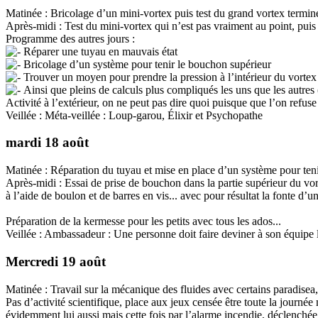
Matinée : Bricolage d’un mini-vortex puis test du grand vortex termin
Après-midi : Test du mini-vortex qui n’est pas vraiment au point, pui
Programme des autres jours :
Réparer une tuyau en mauvais état
Bricolage d’un système pour tenir le bouchon supérieur
Trouver un moyen pour prendre la pression à l’intérieur du vortex
Ainsi que pleins de calculs plus compliqués les uns que les autres (
Activité à l’extérieur, on ne peut pas dire quoi puisque que l’on refus
Veillée : Méta-veillée : Loup-garou, Élixir et Psychopathe
mardi 18 août
Matinée : Réparation du tuyau et mise en place d’un système pour teni
Après-midi : Essai de prise de bouchon dans la partie supérieur du vo
à l’aide de boulon et de barres en vis... avec pour résultat la fonte d’
Préparation de la kermesse pour les petits avec tous les ados...
Veillée : Ambassadeur : Une personne doit faire deviner à son équipe l
Mercredi 19 août
Matinée : Travail sur la mécanique des fluides avec certains paradisea,
Pas d’activité scientifique, place aux jeux censée être toute la journée
évidemment lui aussi mais cette fois par l’alarme incendie, déclenchée p