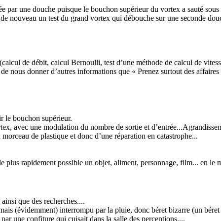
ée par une douche puisque le bouchon supérieur du vortex a sauté sous l
s de nouveau un test du grand vortex qui débouche sur une seconde douch
calcul de débit, calcul Bernoulli, test d’une méthode de calcul de vitess
e de nous donner d’autres informations que « Prenez surtout des affaires q
r le bouchon supérieur.
rtex, avec une modulation du nombre de sortie et d’entrée...Agrandissem
un morceau de plastique et donc d’une réparation en catastrophe...
e plus rapidement possible un objet, aliment, personnage, film... en le m
 ainsi que des recherches....
 mais (évidemment) interrompu par la pluie, donc béret bizarre (un béret 
ar une confiture qui cuisait dans la salle des perceptions....