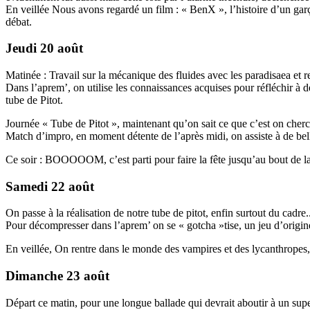
En veillée Nous avons regardé un film : « BenX », l’histoire d’un garç
débat.
Jeudi 20 août
Matinée : Travail sur la mécanique des fluides avec les paradisaea et r
Dans l’aprem’, on utilise les connaissances acquises pour réfléchir à de
tube de Pitot.
Journée « Tube de Pitot », maintenant qu’on sait ce que c’est on cherc
Match d’impro, en moment détente de l’après midi, on assiste à de bell
Ce soir : BOOOOOM, c’est parti pour faire la fête jusqu’au bout de la
Samedi 22 août
On passe à la réalisation de notre tube de pitot, enfin surtout du cadre..
Pour décompresser dans l’aprem’ on se « gotcha »tise, un jeu d’origi
En veillée, On rentre dans le monde des vampires et des lycanthropes, il
Dimanche 23 août
Départ ce matin, pour une longue ballade qui devrait aboutir à un supe