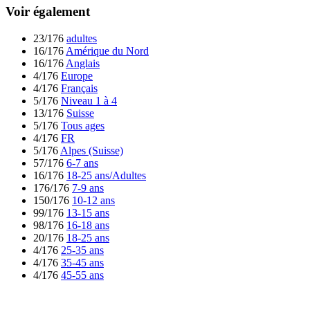
Voir également
23/176
adultes
16/176
Amérique du Nord
16/176
Anglais
4/176
Europe
4/176
Français
5/176
Niveau 1 à 4
13/176
Suisse
5/176
Tous ages
4/176
FR
5/176
Alpes (Suisse)
57/176
6-7 ans
16/176
18-25 ans/Adultes
176/176
7-9 ans
150/176
10-12 ans
99/176
13-15 ans
98/176
16-18 ans
20/176
18-25 ans
4/176
25-35 ans
4/176
35-45 ans
4/176
45-55 ans