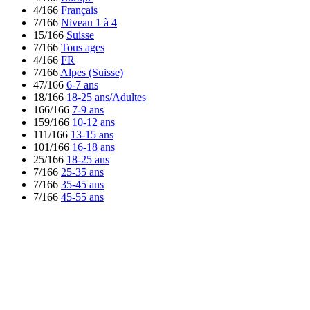
4/166
Français
7/166
Niveau 1 à 4
15/166
Suisse
7/166
Tous ages
4/166
FR
7/166
Alpes (Suisse)
47/166
6-7 ans
18/166
18-25 ans/Adultes
166/166
7-9 ans
159/166
10-12 ans
111/166
13-15 ans
101/166
16-18 ans
25/166
18-25 ans
7/166
25-35 ans
7/166
35-45 ans
7/166
45-55 ans