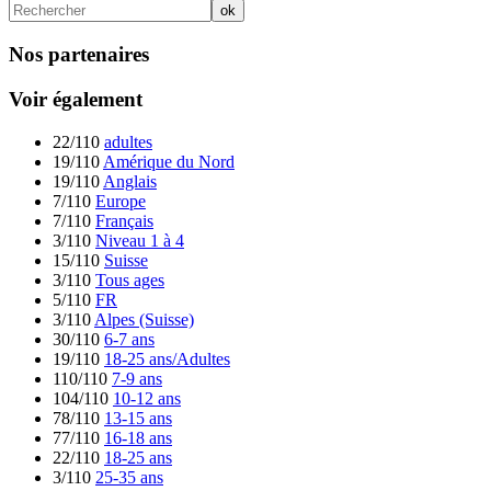
Nos partenaires
Voir également
22/110
adultes
19/110
Amérique du Nord
19/110
Anglais
7/110
Europe
7/110
Français
3/110
Niveau 1 à 4
15/110
Suisse
3/110
Tous ages
5/110
FR
3/110
Alpes (Suisse)
30/110
6-7 ans
19/110
18-25 ans/Adultes
110/110
7-9 ans
104/110
10-12 ans
78/110
13-15 ans
77/110
16-18 ans
22/110
18-25 ans
3/110
25-35 ans