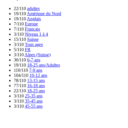
22/110
adultes
19/110
Amérique du Nord
19/110
Anglais
7/110
Europe
7/110
Français
3/110
Niveau 1 à 4
15/110
Suisse
3/110
Tous ages
5/110
FR
3/110
Alpes (Suisse)
30/110
6-7 ans
19/110
18-25 ans/Adultes
110/110
7-9 ans
104/110
10-12 ans
78/110
13-15 ans
77/110
16-18 ans
22/110
18-25 ans
3/110
25-35 ans
3/110
35-45 ans
3/110
45-55 ans