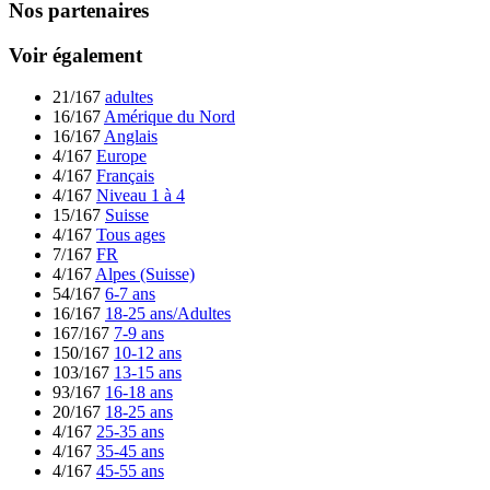
Nos partenaires
Voir également
21/167
adultes
16/167
Amérique du Nord
16/167
Anglais
4/167
Europe
4/167
Français
4/167
Niveau 1 à 4
15/167
Suisse
4/167
Tous ages
7/167
FR
4/167
Alpes (Suisse)
54/167
6-7 ans
16/167
18-25 ans/Adultes
167/167
7-9 ans
150/167
10-12 ans
103/167
13-15 ans
93/167
16-18 ans
20/167
18-25 ans
4/167
25-35 ans
4/167
35-45 ans
4/167
45-55 ans