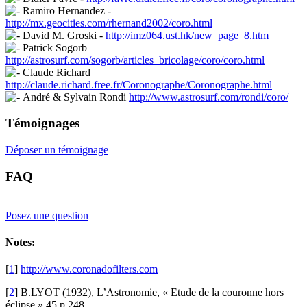
Ramiro Hernandez -
http://mx.geocities.com/rhernand2002/coro.html
David M. Groski -
http://imz064.ust.hk/new_page_8.htm
Patrick Sogorb
http://astrosurf.com/sogorb/articles_bricolage/coro/coro.html
Claude Richard
http://claude.richard.free.fr/Coronographe/Coronographe.html
André & Sylvain Rondi
http://www.astrosurf.com/rondi/coro/
Témoignages
Déposer un témoignage
FAQ
Posez une question
Notes:
[
1
]
http://www.coronadofilters.com
[
2
]
B.LYOT (1932), L’Astronomie, « Etude de la couronne hors
éclipse »,45,p 248