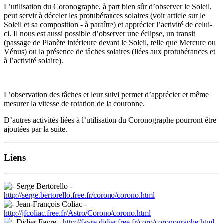
L’utilisation du Coronographe, à part bien sûr d’observer le Soleil,
peut servir à déceler les protubérances solaires (voir article sur le
Soleil et sa composition - à paraître) et apprécier l’activité de celui-
ci. Il nous est aussi possible d’observer une éclipse, un transit
(passage de Planète intérieure devant le Soleil, telle que Mercure ou
Vénus) ou la présence de tâches solaires (liées aux protubérances et
à l’activité solaire).
L’observation des tâches et leur suivi permet d’apprécier et même
mesurer la vitesse de rotation de la couronne.
D’autres activités liées à l’utilisation du Coronographe pourront être
ajoutées par la suite.
Liens
Serge Bertorello -
http://serge.bertorello.free.fr/corono/corono.html
Jean-François Coliac -
http://jfcoliac.free.fr/Astro/Corono/corono.html
Didier Favre -
http://favre.didier.free.fr/coro/coronographe.html