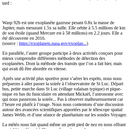
tard :
Wasp 92b est une exoplanète gazeuse pesant 0.8x la masse de
Jupiter, mais mesurant 1.5x sa taille. Elle orbite à 5.5 millions de km
de son étoile (quand Mercure est à 58 millions) en 2.2 jours. Elle a
été découverte en 2016.
(source :
https://exoplanets.nasa.gov/exoplan...
)
En parallèle, l’autre groupe participe à deux activités conçues pour
mieux comprendre différentes méthodes de détection des
exoplanètes. Dont la méthode des transits que l’on a fait hier, mais
qui avait dû être abordée en vitesse.
Après une activité plus sportive pour s’aérer les esprits, nous nous
préparons à aller passer la soirée à l’observatoire de St Luc. Départ
bus, petite marche dans St Luc (village valaisan typique) et pique-
nique en bas du funiculaire en attendant Mickaël, l’astronome avec
qui nous passerons la soirée... Pas à observer malheureusement car
l’heure est plutôt à l’orage. Nous nous contentons d’une discussion
autour des avancées scientifiques apportées par le télescope spatial
James Webb, et d’une séance de planétarium sur les sondes Voyager.
La météo nous fait quand même un petit pied de nez en nous offrant