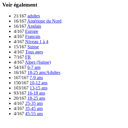
Voir également
21/167
adultes
16/167
Amérique du Nord
16/167
Anglais
4/167
Europe
4/167
Français
4/167
Niveau 1 à 4
15/167
Suisse
4/167
Tous ages
7/167
FR
4/167
Alpes (Suisse)
54/167
6-7 ans
16/167
18-25 ans/Adultes
167/167
7-9 ans
150/167
10-12 ans
103/167
13-15 ans
93/167
16-18 ans
20/167
18-25 ans
4/167
25-35 ans
4/167
35-45 ans
4/167
45-55 ans