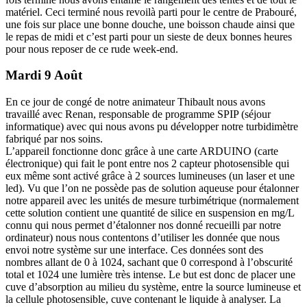
matériel. Ceci terminé nous revoilà parti pour le centre de Prabouré,
une fois sur place une bonne douche, une boisson chaude ainsi que
le repas de midi et c’est parti pour un sieste de deux bonnes heures
pour nous reposer de ce rude week-end.
Mardi 9 Août
En ce jour de congé de notre animateur Thibault nous avons
travaillé avec Renan, responsable de programme SPIP (séjour
informatique) avec qui nous avons pu développer notre turbidimètre
fabriqué par nos soins.
L’appareil fonctionne donc grâce à une carte ARDUINO (carte
électronique) qui fait le pont entre nos 2 capteur photosensible qui
eux même sont activé grâce à 2 sources lumineuses (un laser et une
led). Vu que l’on ne possède pas de solution aqueuse pour étalonner
notre appareil avec les unités de mesure turbimétrique (normalement
cette solution contient une quantité de silice en suspension en mg/L
connu qui nous permet d’étalonner nos donné recueilli par notre
ordinateur) nous nous contentons d’utiliser les donnée que nous
envoi notre système sur une interface. Ces données sont des
nombres allant de 0 à 1024, sachant que 0 correspond à l’obscurité
total et 1024 une lumière très intense. Le but est donc de placer une
cuve d’absorption au milieu du système, entre la source lumineuse et
la cellule photosensible, cuve contenant le liquide à analyser. La