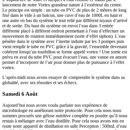
lancement de notre Vortex grandeur nature à l’extérieur du centre.
Le principe est simple : un tube en PVC de plus de 2 mètres de long
fixé dans le vide à un balcon, une cuve d’eau de 1000L en haut et
une autre en bas du système le tout relié par différent tuyaux d’arrivé
et de sortie. Du haut du système on envoi l’eau dans 3 entrée
différente placé à différent endroit permettant à l’eau d’effectuer un
mouvement de rotation immédiatement (sorte d’effet siphon). L’eau
pénètre dans le système avec l’inertie induite par les 3 pompes puis
vient remplir le tube en PVC grâce à la gravité, l’ensemble devenant
cohérent lorsqu’un tourbillon se forme appelé vortex ! Une sortie est
prévu en aval du tube PVC pour évacuer l’eau, une vanne en amont
permet d’incorporer de l’air pour donner plus de puissance à l’effet
vortex.
L’après-midi nous avons essayer de comprendre le système dans sa
globalité, avec ses réussites et ses échecs.
Samedi 6 Août
Aujourd’hui nous avons voulu parfaire nos expérience de
microbiologie en améliorant notre protocole. Pour cela nous nous
sommes procurés une gélose nutritive complète en poudre qu’il nous
restais à mélanger avec l’eau distillée. Pour cela nous avons mis en
route notre appareil de distillation en salle Perception : 500mL d’eau