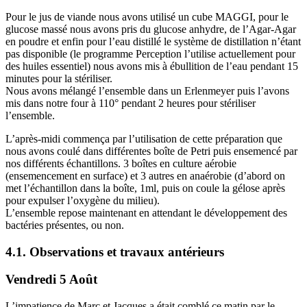
Pour le jus de viande nous avons utilisé un cube MAGGI, pour le
glucose massé nous avons pris du glucose anhydre, de l’Agar-Agar
en poudre et enfin pour l’eau distillé le système de distillation n’étant
pas disponible (le programme Perception l’utilise actuellement pour
des huiles essentiel) nous avons mis à ébullition de l’eau pendant 15
minutes pour la stériliser.
Nous avons mélangé l’ensemble dans un Erlenmeyer puis l’avons
mis dans notre four à 110° pendant 2 heures pour stériliser
l’ensemble.
L’après-midi commença par l’utilisation de cette préparation que
nous avons coulé dans différentes boîte de Petri puis ensemencé par
nos différents échantillons. 3 boîtes en culture aérobie
(ensemencement en surface) et 3 autres en anaérobie (d’abord on
met l’échantillon dans la boîte, 1ml, puis on coule la gélose après
pour expulser l’oxygène du milieu).
L’ensemble repose maintenant en attendant le développement des
bactéries présentes, ou non.
4.1. Observations et travaux antérieurs
Vendredi 5 Août
L’impatience de Marc et Jacques a était comblé ce matin par le