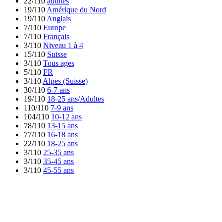
22/110
adultes
19/110
Amérique du Nord
19/110
Anglais
7/110
Europe
7/110
Français
3/110
Niveau 1 à 4
15/110
Suisse
3/110
Tous ages
5/110
FR
3/110
Alpes (Suisse)
30/110
6-7 ans
19/110
18-25 ans/Adultes
110/110
7-9 ans
104/110
10-12 ans
78/110
13-15 ans
77/110
16-18 ans
22/110
18-25 ans
3/110
25-35 ans
3/110
35-45 ans
3/110
45-55 ans