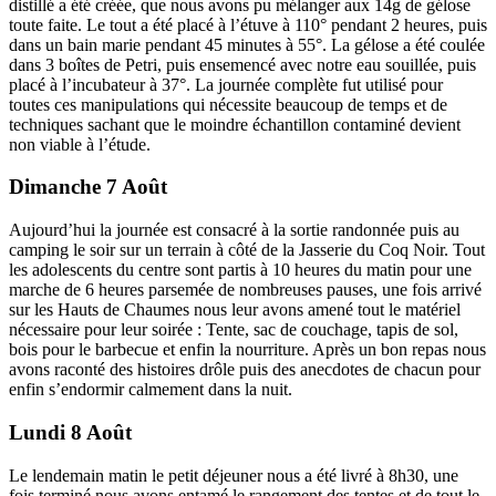
distillé a été créée, que nous avons pu mélanger aux 14g de gélose
toute faite. Le tout a été placé à l’étuve à 110° pendant 2 heures, puis
dans un bain marie pendant 45 minutes à 55°. La gélose a été coulée
dans 3 boîtes de Petri, puis ensemencé avec notre eau souillée, puis
placé à l’incubateur à 37°. La journée complète fut utilisé pour
toutes ces manipulations qui nécessite beaucoup de temps et de
techniques sachant que le moindre échantillon contaminé devient
non viable à l’étude.
Dimanche 7 Août
Aujourd’hui la journée est consacré à la sortie randonnée puis au
camping le soir sur un terrain à côté de la Jasserie du Coq Noir. Tout
les adolescents du centre sont partis à 10 heures du matin pour une
marche de 6 heures parsemée de nombreuses pauses, une fois arrivé
sur les Hauts de Chaumes nous leur avons amené tout le matériel
nécessaire pour leur soirée : Tente, sac de couchage, tapis de sol,
bois pour le barbecue et enfin la nourriture. Après un bon repas nous
avons raconté des histoires drôle puis des anecdotes de chacun pour
enfin s’endormir calmement dans la nuit.
Lundi 8 Août
Le lendemain matin le petit déjeuner nous a été livré à 8h30, une
fois terminé nous avons entamé le rangement des tentes et de tout le