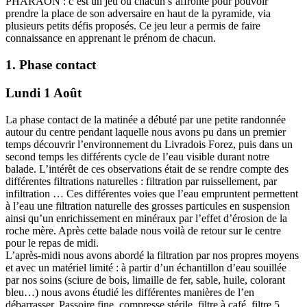
PHARAON : c’est un jeu où chacun s’affronte pour pouvoir
prendre la place de son adversaire en haut de la pyramide, via
plusieurs petits défis proposés. Ce jeu leur a permis de faire
connaissance en apprenant le prénom de chacun.
1. Phase contact
Lundi 1 Août
La phase contact de la matinée a débuté par une petite randonnée
autour du centre pendant laquelle nous avons pu dans un premier
temps découvrir l’environnement du Livradois Forez, puis dans un
second temps les différents cycle de l’eau visible durant notre
balade. L’intérêt de ces observations était de se rendre compte des
différentes filtrations naturelles : filtration par ruissellement, par
infiltration … Ces différentes voies que l’eau empruntent permettent
à l’eau une filtration naturelle des grosses particules en suspension
ainsi qu’un enrichissement en minéraux par l’effet d’érosion de la
roche mère. Après cette balade nous voilà de retour sur le centre
pour le repas de midi.
L’après-midi nous avons abordé la filtration par nos propres moyens
et avec un matériel limité : à partir d’un échantillon d’eau souillée
par nos soins (sciure de bois, limaille de fer, sable, huile, colorant
bleu…) nous avons étudié les différentes manières de l’en
débarrasser. Passoire fine, compresse stérile, filtre à café, filtre 5