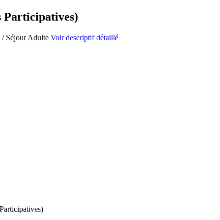
 Participatives)
e / Séjour Adulte
Voir descriptif détaillé
articipatives)