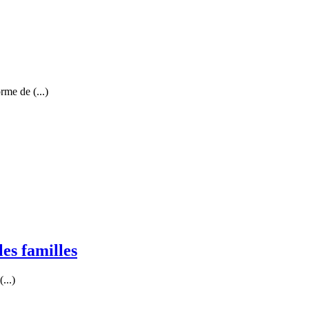
me de (...)
es familles
...)