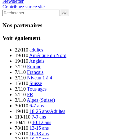
Newsletter
Contribuez sur ce site
Nos partenaires
Voir également
22/110
adultes
19/110
Amérique du Nord
19/110
Anglais
7/110
Europe
7/110
Français
3/110
Niveau 1 à 4
15/110
Suisse
3/110
Tous ages
5/110
FR
3/110
Alpes (Suisse)
30/110
6-7 ans
19/110
18-25 ans/Adultes
110/110
7-9 ans
104/110
10-12 ans
78/110
13-15 ans
77/110
16-18 ans