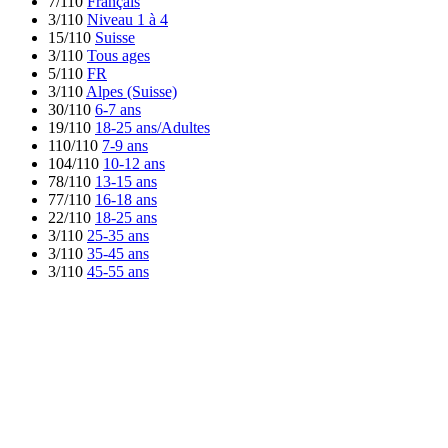
7/110
Français
3/110
Niveau 1 à 4
15/110
Suisse
3/110
Tous ages
5/110
FR
3/110
Alpes (Suisse)
30/110
6-7 ans
19/110
18-25 ans/Adultes
110/110
7-9 ans
104/110
10-12 ans
78/110
13-15 ans
77/110
16-18 ans
22/110
18-25 ans
3/110
25-35 ans
3/110
35-45 ans
3/110
45-55 ans