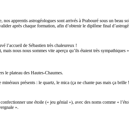
, nos apprentis astrogéologues sont arrivés à Prabouré sous un beau sol
valider après chaque formation, afin d’obtenir le diplôme final d’astrog
uvé l’accueil de Sébastien très chaleureux !
ut, mais nous nous sommes vite aperçu qu’ils étaient très sympathiques »
ers le plateau des Hautes-Chaumes.
de minéraux présents : le quartz, le mica (ça ne chante pas mais ça brille
 à confectionner une étoile (« jeu génial »), avec des noms comme « l’étoi
vergnale ».