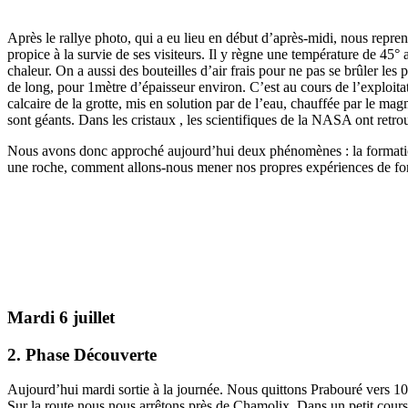
Après le rallye photo, qui a eu lieu en début d’après-midi, nous repreno
propice à la survie de ses visiteurs. Il y règne une température de 45
chaleur. On a aussi des bouteilles d’air frais pour ne pas se brûler les
de long, pour 1mètre d’épaisseur environ. C’est au cours de l’exploita
calcaire de la grotte, mis en solution par de l’eau, chauffée par le m
sont géants. Dans les cristaux , les scientifiques de la NASA ont retrou
Nous avons donc approché aujourd’hui deux phénomènes : la formation d
une roche, comment allons-nous mener nos propres expériences de for
Mardi 6 juillet
2. Phase Découverte
Aujourd’hui mardi sortie à la journée. Nous quittons Prabouré vers 10h
Sur la route,nous nous arrêtons près de Chamolix. Dans un petit cours d