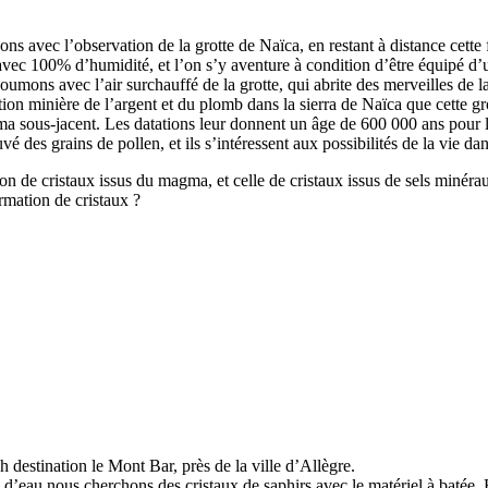
ns avec l’observation de la grotte de Naïca, en restant à distance cette f
° avec 100% d’humidité, et l’on s’y aventure à condition d’être équipé d
 poumons avec l’air surchauffé de la grotte, qui abrite des merveilles de
tion minière de l’argent et du plomb dans la sierra de Naïca que cette g
agma sous-jacent. Les datations leur donnent un âge de 600 000 ans pour 
vé des grains de pollen, et ils s’intéressent aux possibilités de la vie d
e cristaux issus du magma, et celle de cristaux issus de sels minéraux
mation de cristaux ?
 destination le Mont Bar, près de la ville d’Allègre.
’eau nous cherchons des cristaux de saphirs avec le matériel à batée. Bi