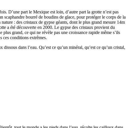
ois. D’une part le Mexique est loin, d’autre part la grotte n’est pas
’un scaphandre bourré de boudins de glace, pour protéger le corps de la
 la nature : des cristaux de gypse géants, dont le plus grand mesure 14m
rotte a été découverte en 2000. Le gypse des cristaux provient du
le plus grand, ce qui ne révèle pas une croissance rapide même s’ils
ans ces conditions extrêmes.
 dissous dans l’eau. Qu’est ce qu’un minéral, qu’est ce qu’un cristal,
entôt, tout le monde a les pieds dans l’eau, récolte les cailloux dans