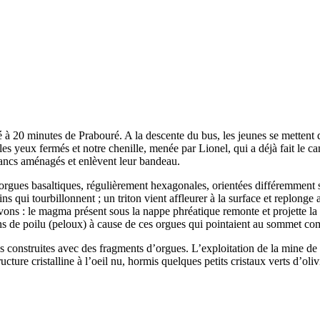
 à 20 minutes de Prabouré. A la descente du bus, les jeunes se mettent d
s yeux fermés et notre chenille, menée par Lionel, qui a déjà fait le camp 
 bancs aménagés et enlèvent leur bandeau.
gues basaltiques, régulièrement hexagonales, orientées différemment sel
ins qui tourbillonnent ; un triton vient affleurer à la surface et replonge
ns : le magma présent sous la nappe phréatique remonte et projette la l
ens de poilu (peloux) à cause de ces orgues qui pointaient au sommet co
ns construites avec des fragments d’orgues. L’exploitation de la mine de
ture cristalline à l’oeil nu, hormis quelques petits cristaux verts d’oliv