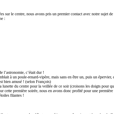
ées sur le centre, nous avons pris un premier contact avec notre sujet de
ne :
 l’astronomie, c’était dur !
mblait à un poule-renard-vipère, mais sans en être un, puis un épervier,
est bien amusé ! (selon François)
a lunette du centre pour la veillée de ce soir (croisons les doigts pour q
ur cette première soirée, nous en avons donc profité pour une première
oiles filantes !