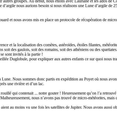
 d’autres groupes. Au début, nous étions avec Lauriane et les ados de 
d’argile nous aurions besoin si nous réalisons une Lune d’argile de 25c
ouard et nous avons mis en place un protocole de récupération de micro
ce et la localisation des comètes, astéroïdes, étoiles filantes, météorites
soit des gaulois, soit des romains, soit des athéniens ou des spartiates. 
e sont invités à la partie !
illée Duglobule, pour expliquer aux autres enfants ce sur quoi nous tra
 la Lune. Nous sommes donc partis en expédition au Poyet où nous avons 
rès une rivière et d’un lac.
rouillé qui contenait ... notre gouter ! Heureusement qu’on l’a retrouvé 
. Malheureusement, nous n’avons pas trouvé de micro-météorites, mais d
 aient au moins vu une fois les satellites de Jupiter. Nous avons aussi o