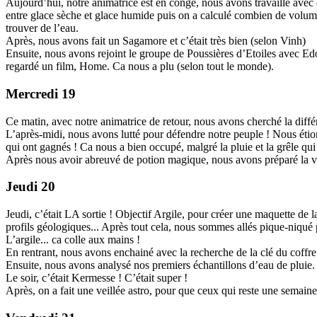
Aujourd’hui, notre animatrice est en congé, nous avons travaillé avec
entre glace sèche et glace humide puis on a calculé combien de volume 
trouver de l’eau.
Après, nous avons fait un Sagamore et c’était très bien (selon Vinh)
Ensuite, nous avons rejoint le groupe de Poussières d’Etoiles avec Ed
regardé un film, Home. Ca nous a plu (selon tout le monde).
Mercredi 19
Ce matin, avec notre animatrice de retour, nous avons cherché la différen
L’après-midi, nous avons lutté pour défendre notre peuple ! Nous étions 
qui ont gagnés ! Ca nous a bien occupé, malgré la pluie et la grêle qui s
Après nous avoir abreuvé de potion magique, nous avons préparé la ve
Jeudi 20
Jeudi, c’était LA sortie ! Objectif Argile, pour créer une maquette de
profils géologiques... Après tout cela, nous sommes allés pique-niqué p
L’argile... ca colle aux mains !
En rentrant, nous avons enchainé avec la recherche de la clé du coffre 
Ensuite, nous avons analysé nos premiers échantillons d’eau de pluie
Le soir, c’était Kermesse ! C’était super !
Après, on a fait une veillée astro, pour que ceux qui reste une semaine