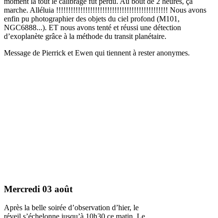
moment là tout le calibrage fut perdu. Au bout de 2 heures, ça
marche. Alléluia !!!!!!!!!!!!!!!!!!!!!!!!!!!!!!!!!!!!!!!!!!!!!! Nous avons
enfin pu photographier des objets du ciel profond (M101,
NGC6888...). ET nous avons tenté et réussi une détection
d’exoplanète grâce à la méthode du transit planétaire.
Message de Pierrick et Ewen qui tiennent à rester anonymes.
Mercredi 03 août
Après la belle soirée d’observation d’hier, le
réveil s’échelonne jusqu’à 10h30 ce matin. Le