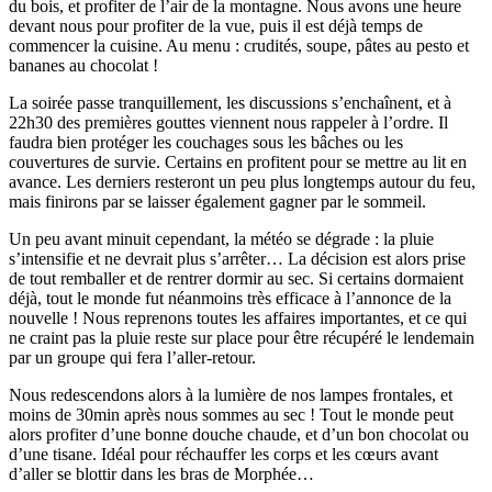
du bois, et profiter de l’air de la montagne. Nous avons une heure
devant nous pour profiter de la vue, puis il est déjà temps de
commencer la cuisine. Au menu : crudités, soupe, pâtes au pesto et
bananes au chocolat !
La soirée passe tranquillement, les discussions s’enchaînent, et à
22h30 des premières gouttes viennent nous rappeler à l’ordre. Il
faudra bien protéger les couchages sous les bâches ou les
couvertures de survie. Certains en profitent pour se mettre au lit en
avance. Les derniers resteront un peu plus longtemps autour du feu,
mais finirons par se laisser également gagner par le sommeil.
Un peu avant minuit cependant, la météo se dégrade : la pluie
s’intensifie et ne devrait plus s’arrêter… La décision est alors prise
de tout remballer et de rentrer dormir au sec. Si certains dormaient
déjà, tout le monde fut néanmoins très efficace à l’annonce de la
nouvelle ! Nous reprenons toutes les affaires importantes, et ce qui
ne craint pas la pluie reste sur place pour être récupéré le lendemain
par un groupe qui fera l’aller-retour.
Nous redescendons alors à la lumière de nos lampes frontales, et
moins de 30min après nous sommes au sec ! Tout le monde peut
alors profiter d’une bonne douche chaude, et d’un bon chocolat ou
d’une tisane. Idéal pour réchauffer les corps et les cœurs avant
d’aller se blottir dans les bras de Morphée…