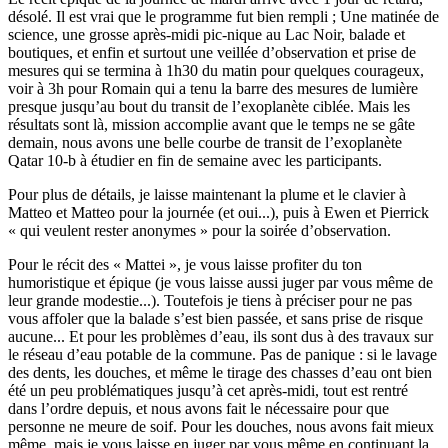
désolé. Il est vrai que le programme fut bien rempli ; Une matinée de
science, une grosse après-midi pic-nique au Lac Noir, balade et
boutiques, et enfin et surtout une veillée d’observation et prise de
mesures qui se termina à 1h30 du matin pour quelques courageux,
voir à 3h pour Romain qui a tenu la barre des mesures de lumière
presque jusqu’au bout du transit de l’exoplanète ciblée. Mais les
résultats sont là, mission accomplie avant que le temps ne se gâte
demain, nous avons une belle courbe de transit de l’exoplanète
Qatar 10-b à étudier en fin de semaine avec les participants.
Pour plus de détails, je laisse maintenant la plume et le clavier à
Matteo et Matteo pour la journée (et oui...), puis à Ewen et Pierrick
« qui veulent rester anonymes » pour la soirée d’observation.
Pour le récit des « Mattei », je vous laisse profiter du ton
humoristique et épique (je vous laisse aussi juger par vous même de
leur grande modestie...). Toutefois je tiens à préciser pour ne pas
vous affoler que la balade s’est bien passée, et sans prise de risque
aucune... Et pour les problèmes d’eau, ils sont dus à des travaux sur
le réseau d’eau potable de la commune. Pas de panique : si le lavage
des dents, les douches, et même le tirage des chasses d’eau ont bien
été un peu problématiques jusqu’à cet après-midi, tout est rentré
dans l’ordre depuis, et nous avons fait le nécessaire pour que
personne ne meure de soif. Pour les douches, nous avons fait mieux
même, mais je vous laisse en juger par vous même en continuant la