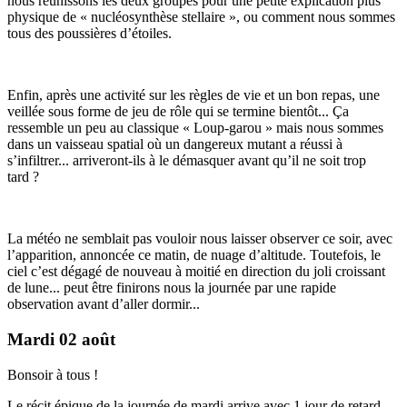
nous réunissons les deux groupes pour une petite explication plus
physique de « nucléosynthèse stellaire », ou comment nous sommes
tous des poussières d’étoiles.
Enfin, après une activité sur les règles de vie et un bon repas, une
veillée sous forme de jeu de rôle qui se termine bientôt... Ça
ressemble un peu au classique « Loup-garou » mais nous sommes
dans un vaisseau spatial où un dangereux mutant a réussi à
s’infiltrer... arriveront-ils à le démasquer avant qu’il ne soit trop
tard ?
La météo ne semblait pas vouloir nous laisser observer ce soir, avec
l’apparition, annoncée ce matin, de nuage d’altitude. Toutefois, le
ciel c’est dégagé de nouveau à moitié en direction du joli croissant
de lune... peut être finirons nous la journée par une rapide
observation avant d’aller dormir...
Mardi 02 août
Bonsoir à tous !
Le récit épique de la journée de mardi arrive avec 1 jour de retard,