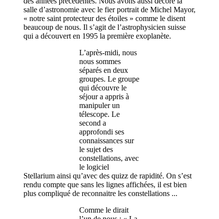
des années précédentes. Nous avons aussi décoré la
salle d’astronomie avec le fier portrait de Michel Mayor,
« notre saint protecteur des étoiles » comme le disent
beaucoup de nous. Il s’agit de l’astrophysicien suisse
qui a découvert en 1995 la première exoplanète.
L’après-midi, nous
nous sommes
séparés en deux
groupes. Le groupe
qui découvre le
séjour a appris à
manipuler un
télescope. Le
second a
approfondi ses
connaissances sur
le sujet des
constellations, avec
le logiciel
Stellarium ainsi qu’avec des quizz de rapidité. On s’est
rendu compte que sans les lignes affichées, il est bien
plus compliqué de reconnaitre les constellations ...
Comme le dirait
l’un de nous : « La