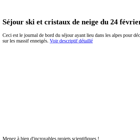
Séjour ski et cristaux de neige du 24 févri
Ceci est le journal de bord du séjour ayant lieu dans les alpes pour dé
sur les massif enneigés.
Voir descriptif détaillé
Menez à bien d'incroyables projets scientifiques !