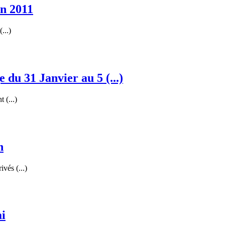
in 2011
...)
 du 31 Janvier au 5 (...)
 (...)
n
vés (...)
ai