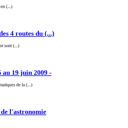
n (...)
es 4 routes du (...)
 sont (...)
 au 19 juin 2009 -
tiques de la (...)
 de l'astronomie