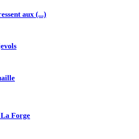
essent aux (...)
jevols
aille
e La Forge