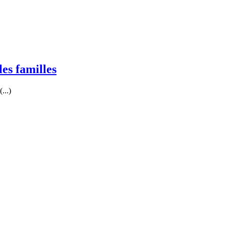
es familles
...)