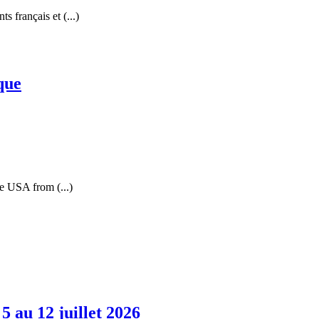
s français et (...)
que
he USA from (...)
au 12 juillet 2026