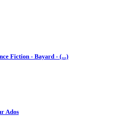
ce Fiction - Bayard - (...)
!
ur Ados